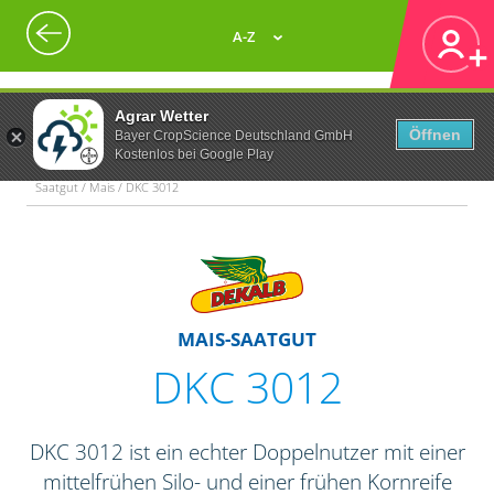
A-Z
Agrar Wetter
Öffnen
Bayer CropScience Deutschland GmbH
Kostenlos bei Google Play
Saatgut / Mais / DKC 3012
MAIS-SAATGUT
DKC 3012
DKC 3012 ist ein echter Doppelnutzer mit einer
mittelfrühen Silo- und einer frühen Kornreife