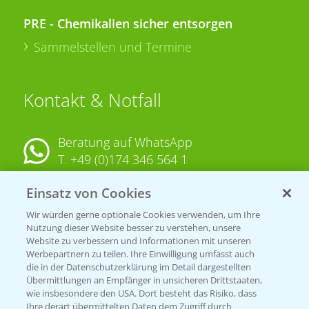
PRE - Chemikalien sicher entsorgen
Sammelstellen und Termine
Kontakt & Notfall
Beratung auf WhatsApp
T.
+49 (0)174 346 564 1
Einsatz von Cookies
KONTAKT
Wir würden gerne optionale Cookies verwenden, um Ihre
Nutzung dieser Website besser zu verstehen, unsere
Hilfe in Notfällen
Website zu verbessern und Informationen mit unseren
T.
+49 (0)214/30-20220
Werbepartnern zu teilen. Ihre Einwilligung umfasst auch
die in der Datenschutzerklärung im Detail dargestellten
Übermittlungen an Empfänger in unsicheren Drittstaaten,
wie insbesondere den USA. Dort besteht das Risiko, dass
Ihre derart übermittelten Daten dem Zugriff durch