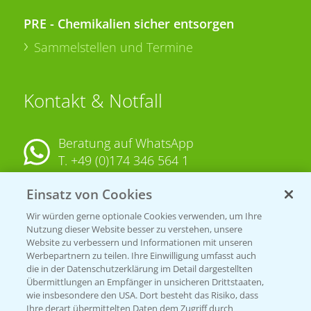
PRE - Chemikalien sicher entsorgen
Sammelstellen und Termine
Kontakt & Notfall
Beratung auf WhatsApp
T.
+49 (0)174 346 564 1
Einsatz von Cookies
KONTAKT
Wir würden gerne optionale Cookies verwenden, um Ihre
Nutzung dieser Website besser zu verstehen, unsere
Hilfe in Notfällen
Website zu verbessern und Informationen mit unseren
T.
+49 (0)214/30-20220
Werbepartnern zu teilen. Ihre Einwilligung umfasst auch
die in der Datenschutzerklärung im Detail dargestellten
Übermittlungen an Empfänger in unsicheren Drittstaaten,
wie insbesondere den USA. Dort besteht das Risiko, dass
Ihre derart übermittelten Daten dem Zugriff durch