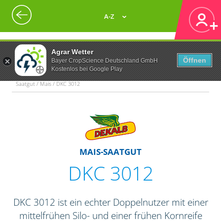
A-Z
Agrar Wetter
Öffnen
Bayer CropScience Deutschland GmbH
Kostenlos bei Google Play
Saatgut / Mais / DKC 3012
MAIS-SAATGUT
DKC 3012
DKC 3012 ist ein echter Doppelnutzer mit einer
mittelfrühen Silo- und einer frühen Kornreife