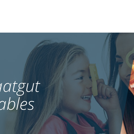
atgut
ables