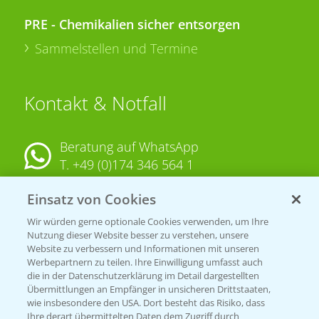
PRE - Chemikalien sicher entsorgen
Sammelstellen und Termine
Kontakt & Notfall
Beratung auf WhatsApp
T.
+49 (0)174 346 564 1
Einsatz von Cookies
KONTAKT
Wir würden gerne optionale Cookies verwenden, um Ihre
Nutzung dieser Website besser zu verstehen, unsere
Hilfe in Notfällen
Website zu verbessern und Informationen mit unseren
T.
+49 (0)214/30-20220
Werbepartnern zu teilen. Ihre Einwilligung umfasst auch
die in der Datenschutzerklärung im Detail dargestellten
Übermittlungen an Empfänger in unsicheren Drittstaaten,
wie insbesondere den USA. Dort besteht das Risiko, dass
Ihre derart übermittelten Daten dem Zugriff durch