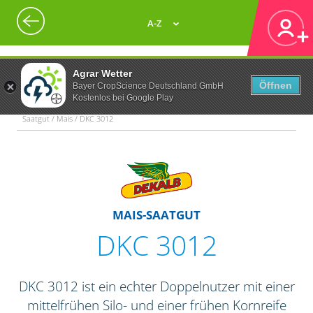
A-Z
Agrar Wetter
Öffnen
Bayer CropScience Deutschland GmbH
Kostenlos bei Google Play
Saatgut / Mais / DKC 3012
MAIS-SAATGUT
DKC 3012
DKC 3012 ist ein echter Doppelnutzer mit einer
mittelfrühen Silo- und einer frühen Kornreife