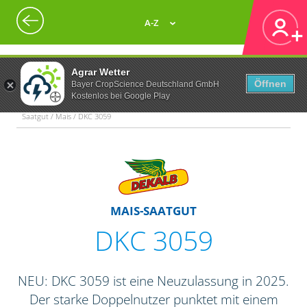
A-Z
Agrar Wetter
Öffnen
Bayer CropScience Deutschland GmbH
Kostenlos bei Google Play
Saatgut / Mais / DKC 3059
MAIS-SAATGUT
DKC 3059
NEU: DKC 3059 ist eine Neuzulassung in 2025.
Der starke Doppelnutzer punktet mit einem