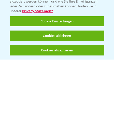
akzeptiert werden können, und wie Sie Ihre Einwilligungen
jeder Zeit ändern oder zurückziehen können, finden Sie in
Hilfe in Notfällen
unserer
Privacy Statement
T.
+49 (0)214/30-20220
Cookie Einstellungen
Cookies ablehnen
Cookies akzeptieren
Öffnen
Bis zu 4 Produkte vergleichen:
(noch 4)
Folgen Sie uns
Allgemeine Nutzungsbedingungen
Datenschutzerklärung
Impressum
Gebrauchshinweise