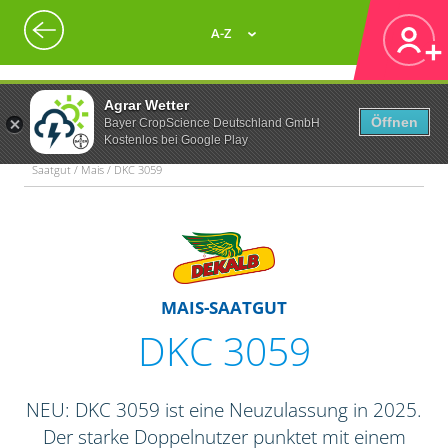
A-Z
Agrar Wetter
Öffnen
Bayer CropScience Deutschland GmbH
Kostenlos bei Google Play
Saatgut / Mais / DKC 3059
MAIS-SAATGUT
DKC 3059
NEU: DKC 3059 ist eine Neuzulassung in 2025.
Der starke Doppelnutzer punktet mit einem