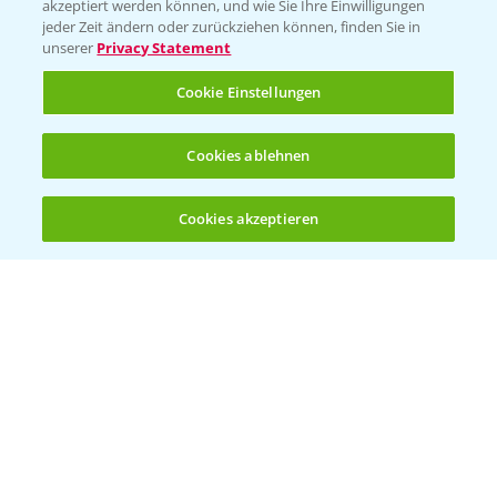
akzeptiert werden können, und wie Sie Ihre Einwilligungen
jeder Zeit ändern oder zurückziehen können, finden Sie in
Hilfe in Notfällen
unserer
Privacy Statement
T.
+49 (0)214/30-20220
Cookie Einstellungen
Cookies ablehnen
Cookies akzeptieren
Öffnen
Bis zu 4 Produkte vergleichen:
(noch 4)
Folgen Sie uns
Allgemeine Nutzungsbedingungen
Datenschutzerklärung
Impressum
Gebrauchshinweise