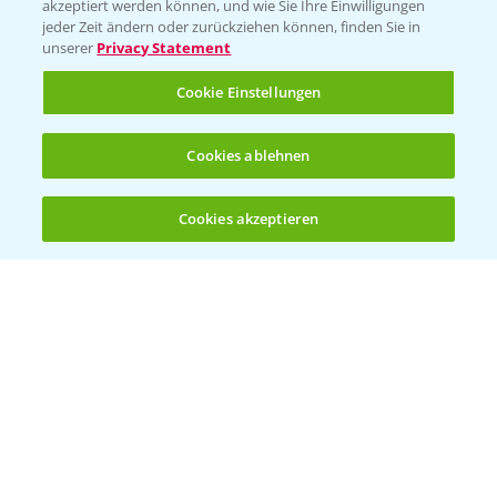
akzeptiert werden können, und wie Sie Ihre Einwilligungen
jeder Zeit ändern oder zurückziehen können, finden Sie in
Hilfe in Notfällen
unserer
Privacy Statement
T.
+49 (0)214/30-20220
Cookie Einstellungen
Cookies ablehnen
Cookies akzeptieren
Öffnen
Bis zu 4 Produkte vergleichen:
(noch 4)
Folgen Sie uns
Allgemeine Nutzungsbedingungen
Datenschutzerklärung
Impressum
Gebrauchshinweise