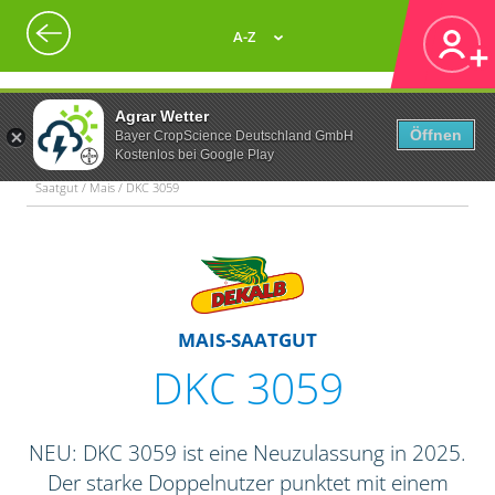
A-Z
Agrar Wetter
Öffnen
Bayer CropScience Deutschland GmbH
Kostenlos bei Google Play
Saatgut / Mais / DKC 3059
MAIS-SAATGUT
DKC 3059
NEU: DKC 3059 ist eine Neuzulassung in 2025.
Der starke Doppelnutzer punktet mit einem