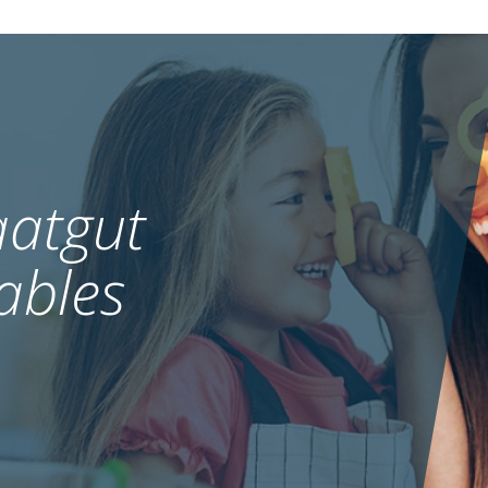
atgut
ables