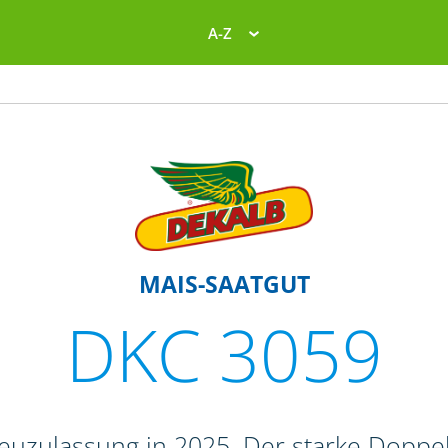
A-Z
MAIS-SAATGUT
DKC 3059
euzulassung in 2025. Der starke Doppe