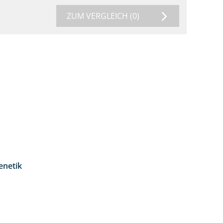
ZUM VERGLEICH
(0)
enetik
1:12