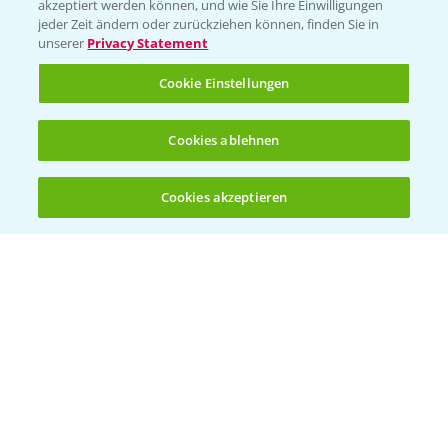
akzeptiert werden können, und wie Sie Ihre Einwilligungen
jeder Zeit ändern oder zurückziehen können, finden Sie in
Hilfe in Notfällen
unserer
Privacy Statement
T.
+49 (0)214/30-20220
Cookie Einstellungen
Cookies ablehnen
Cookies akzeptieren
Öffnen
Bis zu 4 Produkte vergleichen:
(noch 4)
Folgen Sie uns
Allgemeine Nutzungsbedingungen
Datenschutzerklärung
Impressum
Gebrauchshinweise