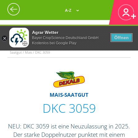
A-Z
Agrar Wetter
Öffnen
Bayer CropScience Deutschland GmbH
Kostenlos bei Google Play
Saatgut / Mais / DKC 3059
MAIS-SAATGUT
DKC 3059
NEU: DKC 3059 ist eine Neuzulassung in 2025.
Der starke Doppelnutzer punktet mit einem