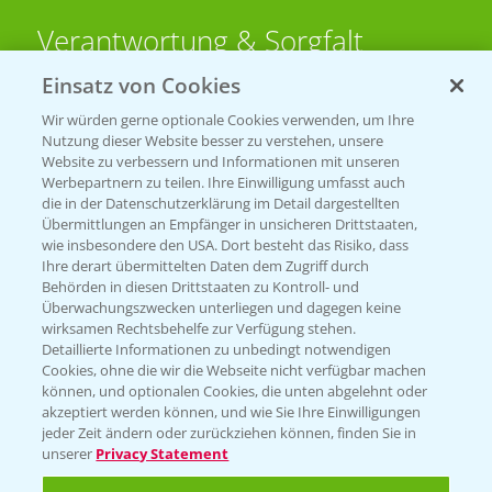
Verantwortung & Sorgfalt
Einsatz von Cookies
PAMIRA - Packmittelrücknahme
Wir würden gerne optionale Cookies verwenden, um Ihre
Sammelstellen und Termine
Nutzung dieser Website besser zu verstehen, unsere
Website zu verbessern und Informationen mit unseren
Werbepartnern zu teilen. Ihre Einwilligung umfasst auch
PRE - Chemikalien sicher entsorgen
die in der Datenschutzerklärung im Detail dargestellten
Übermittlungen an Empfänger in unsicheren Drittstaaten,
Sammelstellen und Termine
wie insbesondere den USA. Dort besteht das Risiko, dass
Ihre derart übermittelten Daten dem Zugriff durch
Behörden in diesen Drittstaaten zu Kontroll- und
Überwachungszwecken unterliegen und dagegen keine
Kontakt & Notfall
wirksamen Rechtsbehelfe zur Verfügung stehen.
Detaillierte Informationen zu unbedingt notwendigen
Cookies, ohne die wir die Webseite nicht verfügbar machen
Beratung auf WhatsApp
können, und optionalen Cookies, die unten abgelehnt oder
T.
+49 (0)174 346 564 1
akzeptiert werden können, und wie Sie Ihre Einwilligungen
jeder Zeit ändern oder zurückziehen können, finden Sie in
unserer
Privacy Statement
KONTAKT