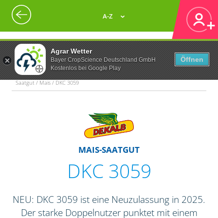
A-Z
Agrar Wetter
Öffnen
Bayer CropScience Deutschland GmbH
Kostenlos bei Google Play
Saatgut / Mais / DKC 3059
MAIS-SAATGUT
DKC 3059
NEU: DKC 3059 ist eine Neuzulassung in 2025.
Der starke Doppelnutzer punktet mit einem