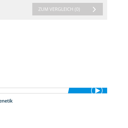
ZUM VERGLEICH
(0)
enetik
1:12