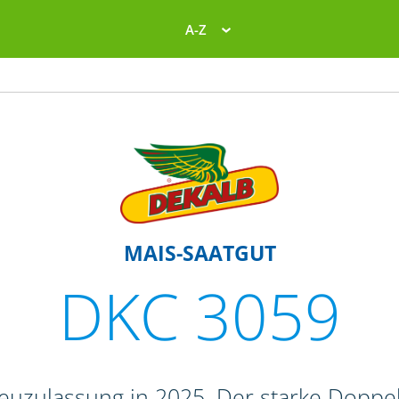
A-Z
MAIS-SAATGUT
DKC 3059
euzulassung in 2025. Der starke Doppe