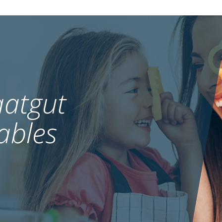
atgut
ables