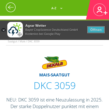
A-Z
Agrar Wetter
Öffnen
Bayer CropScience Deutschland GmbH
Kostenlos bei Google Play
Saatgut / Mais / DKC 3059
MAIS-SAATGUT
DKC 3059
NEU: DKC 3059 ist eine Neuzulassung in 2025.
Der starke Doppelnutzer punktet mit einem