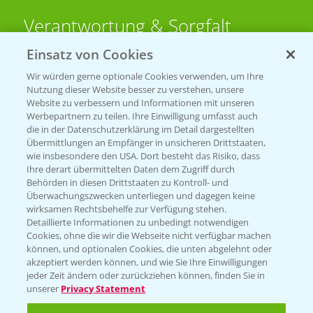
Verantwortung & Sorgfalt
Einsatz von Cookies
PAMIRA - Packmittelrücknahme
Wir würden gerne optionale Cookies verwenden, um Ihre
Sammelstellen und Termine
Nutzung dieser Website besser zu verstehen, unsere
Website zu verbessern und Informationen mit unseren
Werbepartnern zu teilen. Ihre Einwilligung umfasst auch
PRE - Chemikalien sicher entsorgen
die in der Datenschutzerklärung im Detail dargestellten
Übermittlungen an Empfänger in unsicheren Drittstaaten,
Sammelstellen und Termine
wie insbesondere den USA. Dort besteht das Risiko, dass
Ihre derart übermittelten Daten dem Zugriff durch
Behörden in diesen Drittstaaten zu Kontroll- und
Überwachungszwecken unterliegen und dagegen keine
Kontakt & Notfall
wirksamen Rechtsbehelfe zur Verfügung stehen.
Detaillierte Informationen zu unbedingt notwendigen
Cookies, ohne die wir die Webseite nicht verfügbar machen
Beratung auf WhatsApp
können, und optionalen Cookies, die unten abgelehnt oder
T.
+49 (0)174 346 564 1
akzeptiert werden können, und wie Sie Ihre Einwilligungen
jeder Zeit ändern oder zurückziehen können, finden Sie in
unserer
Privacy Statement
KONTAKT