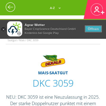
A-Z
Agrar Wetter
Öffnen
Bayer CropScience Deutschland GmbH
Kostenlos bei Google Play
Saatgut / Mais / DKC 3059
MAIS-SAATGUT
DKC 3059
NEU: DKC 3059 ist eine Neuzulassung in 2025.
Der starke Doppelnutzer punktet mit einem