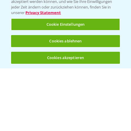
akzeptiert werden können, und wie Sie Ihre Einwilligungen
jeder Zeit ändern oder zurückziehen können, finden Sie in
Hilfe in Notfällen
unserer
Privacy Statement
T.
+49 (0)214/30-20220
Cookie Einstellungen
Cookies ablehnen
Cookies akzeptieren
Öffnen
Bis zu 4 Produkte vergleichen:
(noch 4)
Folgen Sie uns
Allgemeine Nutzungsbedingungen
Datenschutzerklärung
Impressum
Gebrauchshinweise