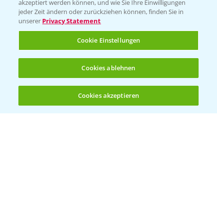
akzeptiert werden können, und wie Sie Ihre Einwilligungen
jeder Zeit ändern oder zurückziehen können, finden Sie in
Hilfe in Notfällen
unserer
Privacy Statement
T.
+49 (0)214/30-20220
Cookie Einstellungen
Cookies ablehnen
Cookies akzeptieren
Öffnen
Bis zu 4 Produkte vergleichen:
(noch 4)
Folgen Sie uns
Allgemeine Nutzungsbedingungen
Datenschutzerklärung
Impressum
Gebrauchshinweise