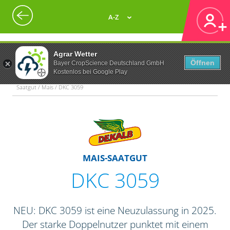
A-Z
Agrar Wetter
Öffnen
Bayer CropScience Deutschland GmbH
Kostenlos bei Google Play
Saatgut / Mais / DKC 3059
MAIS-SAATGUT
DKC 3059
NEU: DKC 3059 ist eine Neuzulassung in 2025.
Der starke Doppelnutzer punktet mit einem