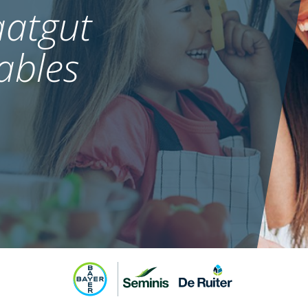
atgut
ables