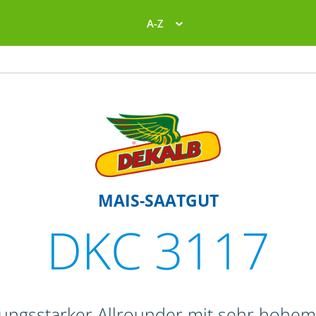
A-Z
MAIS-SAATGUT
DKC 3117
stungsstarker Allrounder mit sehr hohem