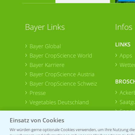
Bayer Links
Infos
LINKS
Bayer Global
Bayer CropScience World
Apps
Bayer Karriere
Wetter
Bayer CropScience Austria
BROSC
Bayer CropScience Schweiz
Acker
Presse
Saatg
Vegetables Deutschland
Sonde
Einsatz von Cookies
Wir würden gerne optionale Cookies verwenden, um Ihre Nutzung dies