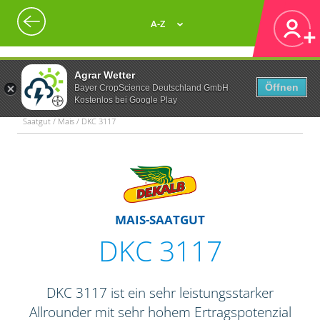
A-Z
Agrar Wetter
Öffnen
Bayer CropScience Deutschland GmbH
Kostenlos bei Google Play
Saatgut / Mais / DKC 3117
MAIS-SAATGUT
DKC 3117
DKC 3117 ist ein sehr leistungsstarker
Allrounder mit sehr hohem Ertragspotenzial