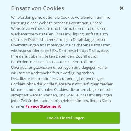
Einsatz von Cookies
Wir würden gerne optionale Cookies verwenden, um Ihre
Nutzung dieser Website besser zu verstehen, unsere
Website zu verbessern und Informationen mit unseren
Werbepartnern zu teilen. Ihre Einwilligung umfasst auch
die in der Datenschutzerklärung im Detail dargestellten
Übermittlungen an Empfänger in unsicheren Drittstaaten,
Rundgang - Silomais Demo Region
5:54
wie insbesondere den USA. Dort besteht das Risiko, dass
Augsburg
Ihre derart übermittelten Daten dem Zugriff durch
Behörden in diesen Drittstaaten zu Kontroll- und
24.09.2024
Überwachungszwecken unterliegen und dagegen keine
wirksamen Rechtsbehelfe zur Verfügung stehen.
Detaillierte Informationen zu unbedingt notwendigen
Cookies, ohne die wir die Webseite nicht verfügbar machen
können, und optionalen Cookies, die unten abgelehnt oder
akzeptiert werden können, und wie Sie Ihre Einwilligungen
jeder Zeit ändern oder zurückziehen können, finden Sie in
unserer
Privacy Statement
WEITERE VIDEOS
Cookie Einstellungen