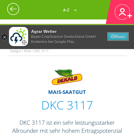
A-Z
Agrar Wetter
Öffnen
Bayer CropScience Deutschland GmbH
Kostenlos bei Google Play
Saatgut / Mais / DKC 3117
MAIS-SAATGUT
DKC 3117
DKC 3117 ist ein sehr leistungsstarker
Allrounder mit sehr hohem Ertragspotenzial