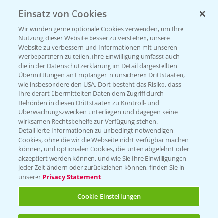
Einsatz von Cookies
Wir würden gerne optionale Cookies verwenden, um Ihre
Nutzung dieser Website besser zu verstehen, unsere
Website zu verbessern und Informationen mit unseren
Werbepartnern zu teilen. Ihre Einwilligung umfasst auch
die in der Datenschutzerklärung im Detail dargestellten
Rundgang - Silomais Demo Region
Übermittlungen an Empfänger in unsicheren Drittstaaten,
5:54
Augsburg
wie insbesondere den USA. Dort besteht das Risiko, dass
Ihre derart übermittelten Daten dem Zugriff durch
24.09.2024
Behörden in diesen Drittstaaten zu Kontroll- und
Überwachungszwecken unterliegen und dagegen keine
wirksamen Rechtsbehelfe zur Verfügung stehen.
Detaillierte Informationen zu unbedingt notwendigen
Cookies, ohne die wir die Webseite nicht verfügbar machen
können, und optionalen Cookies, die unten abgelehnt oder
akzeptiert werden können, und wie Sie Ihre Einwilligungen
jeder Zeit ändern oder zurückziehen können, finden Sie in
unserer
Privacy Statement
WEITERE VIDEOS
Cookie Einstellungen