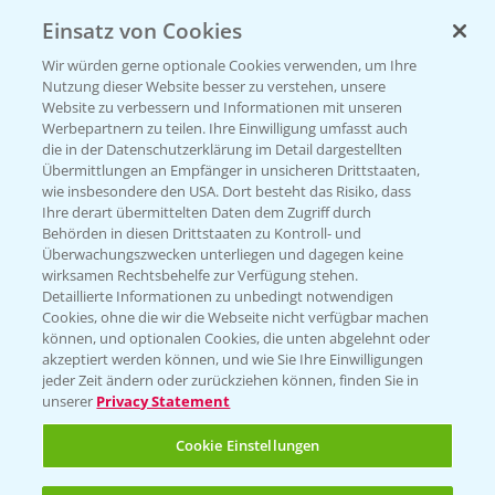
Einsatz von Cookies
Wir würden gerne optionale Cookies verwenden, um Ihre
Nutzung dieser Website besser zu verstehen, unsere
Website zu verbessern und Informationen mit unseren
Werbepartnern zu teilen. Ihre Einwilligung umfasst auch
die in der Datenschutzerklärung im Detail dargestellten
Übermittlungen an Empfänger in unsicheren Drittstaaten,
Rundgang - Silomais Demo Region
5:54
wie insbesondere den USA. Dort besteht das Risiko, dass
Augsburg
Ihre derart übermittelten Daten dem Zugriff durch
Behörden in diesen Drittstaaten zu Kontroll- und
24.09.2024
Überwachungszwecken unterliegen und dagegen keine
wirksamen Rechtsbehelfe zur Verfügung stehen.
Detaillierte Informationen zu unbedingt notwendigen
Cookies, ohne die wir die Webseite nicht verfügbar machen
können, und optionalen Cookies, die unten abgelehnt oder
akzeptiert werden können, und wie Sie Ihre Einwilligungen
jeder Zeit ändern oder zurückziehen können, finden Sie in
unserer
Privacy Statement
WEITERE VIDEOS
Cookie Einstellungen