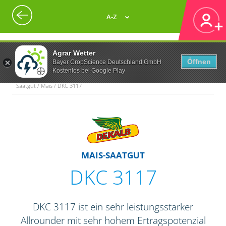
A-Z
Agrar Wetter
Öffnen
Bayer CropScience Deutschland GmbH
Kostenlos bei Google Play
Saatgut / Mais / DKC 3117
MAIS-SAATGUT
DKC 3117
DKC 3117 ist ein sehr leistungsstarker
Allrounder mit sehr hohem Ertragspotenzial