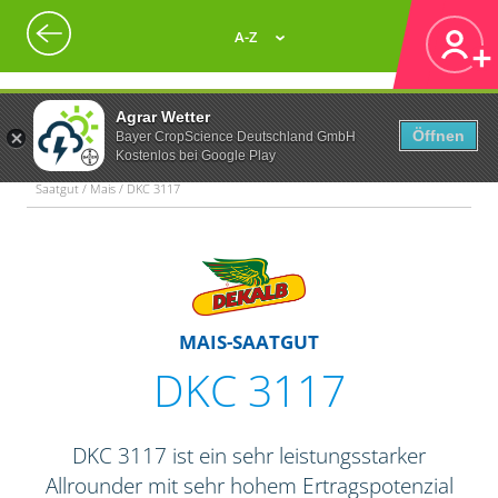
A-Z
Agrar Wetter
Öffnen
Bayer CropScience Deutschland GmbH
Kostenlos bei Google Play
Saatgut / Mais / DKC 3117
MAIS-SAATGUT
DKC 3117
DKC 3117 ist ein sehr leistungsstarker
Allrounder mit sehr hohem Ertragspotenzial