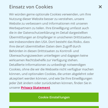
Einsatz von Cookies
Wir würden gerne optionale Cookies verwenden, um Ihre
Nutzung dieser Website besser zu verstehen, unsere
Website zu verbessern und Informationen mit unseren
Werbepartnern zu teilen. Ihre Einwilligung umfasst auch
die in der Datenschutzerklärung im Detail dargestellten
Übermittlungen an Empfänger in unsicheren Drittstaaten,
Rundgang - Silomais Demo Region
5:54
wie insbesondere den USA. Dort besteht das Risiko, dass
Augsburg
Ihre derart übermittelten Daten dem Zugriff durch
Behörden in diesen Drittstaaten zu Kontroll- und
24.09.2024
Überwachungszwecken unterliegen und dagegen keine
wirksamen Rechtsbehelfe zur Verfügung stehen.
Detaillierte Informationen zu unbedingt notwendigen
Cookies, ohne die wir die Webseite nicht verfügbar machen
können, und optionalen Cookies, die unten abgelehnt oder
akzeptiert werden können, und wie Sie Ihre Einwilligungen
jeder Zeit ändern oder zurückziehen können, finden Sie in
unserer
Privacy Statement
WEITERE VIDEOS
Cookie Einstellungen