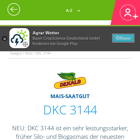
A-Z
Agrar Wetter
Öffnen
Bayer CropScience Deutschland GmbH
Kostenlos bei Google Play
Saatgut / Mais / DKC 3144
MAIS-SAATGUT
DKC 3144
NEU: DKC 3144 ist ein sehr leistungsstarker,
früher Silo- und Biogasmais der neuesten