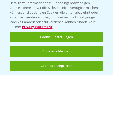
Detaillierte Informationen zu unbedingt notwendigen
Cookies, ohne die wir die Webseite nicht verfügbar machen
können, und optionalen Cookies, die unten abgelehnt oder
PAMIRA - Packmittelrücknahme
akzeptiert werden können, und wie Sie Ihre Einwilligungen
jeder Zeit ändern oder zurückziehen können, finden Sie in
Sammelstellen und Termine
unserer
Privacy Statement
PRE - Chemikalien sicher entsorgen
Cookie Einstellungen
Sammelstellen und Termine
Cookies ablehnen
Kontakt & Notfall
Cookies akzeptieren
Öffnen
Bis zu 4 Produkte vergleichen:
(noch 4)
Beratung auf WhatsApp
T.
+49 (0)174 346 564 1
KONTAKT