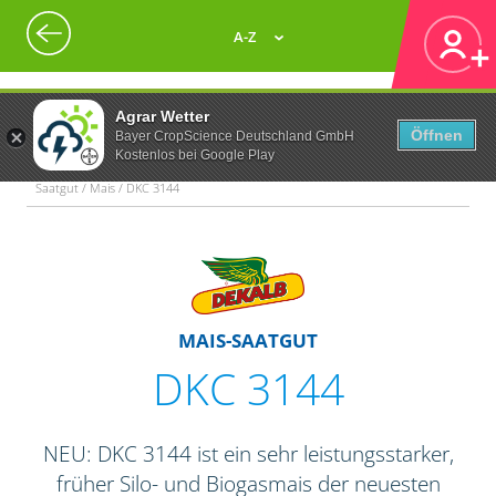
A-Z
Agrar Wetter
Öffnen
Bayer CropScience Deutschland GmbH
Kostenlos bei Google Play
Saatgut / Mais / DKC 3144
MAIS-SAATGUT
DKC 3144
NEU: DKC 3144 ist ein sehr leistungsstarker,
früher Silo- und Biogasmais der neuesten