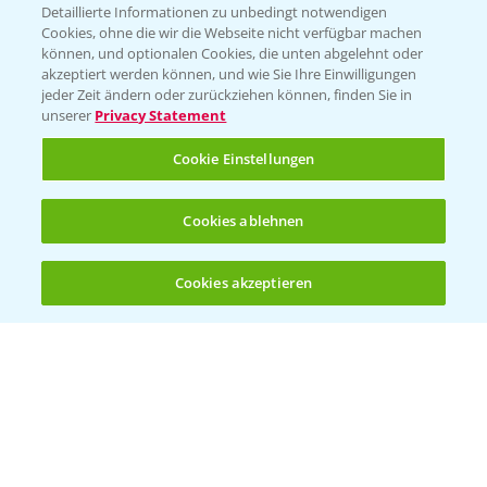
Detaillierte Informationen zu unbedingt notwendigen
Cookies, ohne die wir die Webseite nicht verfügbar machen
können, und optionalen Cookies, die unten abgelehnt oder
PAMIRA - Packmittelrücknahme
akzeptiert werden können, und wie Sie Ihre Einwilligungen
jeder Zeit ändern oder zurückziehen können, finden Sie in
Sammelstellen und Termine
unserer
Privacy Statement
PRE - Chemikalien sicher entsorgen
Cookie Einstellungen
Sammelstellen und Termine
Cookies ablehnen
Kontakt & Notfall
Cookies akzeptieren
Öffnen
Bis zu 4 Produkte vergleichen:
(noch 4)
Beratung auf WhatsApp
T.
+49 (0)174 346 564 1
KONTAKT