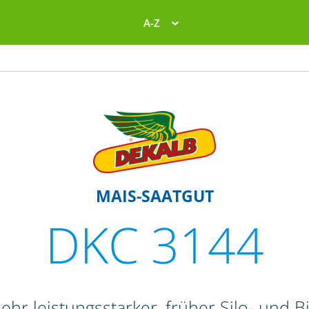
A-Z
MAIS-SAATGUT
DKC 3144
ehr leistungsstarker, früher Silo- und