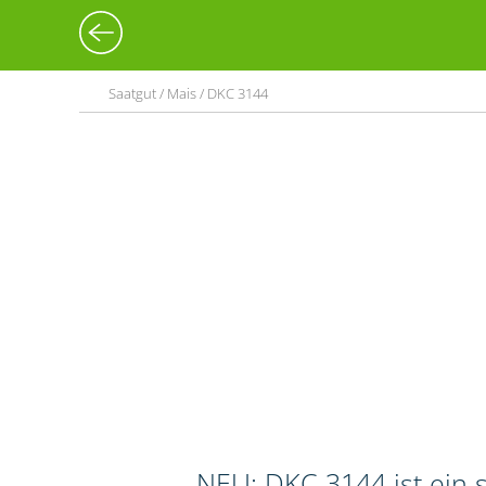
Saatgut / Mais / DKC 3144
NEU: DKC 3144 ist ein s