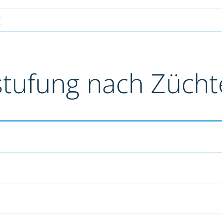
g
stufung nach Züch