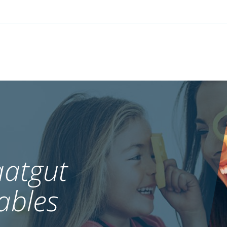
atgut
ables