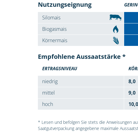
Nutzungseignung
GERIN
Silomais
Biogasmais
Körnermais
Empfohlene Aussaatstärke *
ERTRAGSNIVEAU
KÖR
niedrig
8,0
mittel
9,0
hoch
10,
* Lesen und befolgen Sie stets die Anweisungen auf 
Saatgutverpackung angegebene maximale Aussaatst