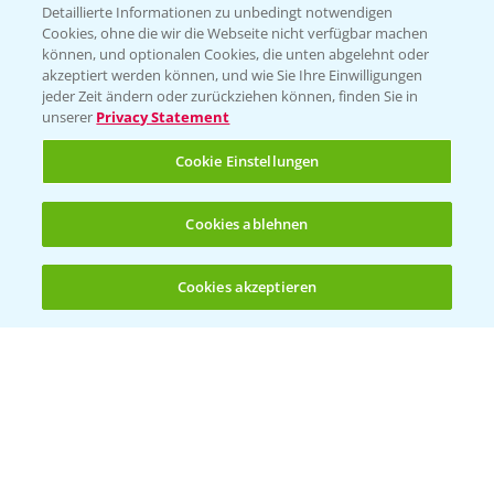
Detaillierte Informationen zu unbedingt notwendigen
Cookies, ohne die wir die Webseite nicht verfügbar machen
können, und optionalen Cookies, die unten abgelehnt oder
PAMIRA - Packmittelrücknahme
akzeptiert werden können, und wie Sie Ihre Einwilligungen
jeder Zeit ändern oder zurückziehen können, finden Sie in
Sammelstellen und Termine
unserer
Privacy Statement
PRE - Chemikalien sicher entsorgen
Cookie Einstellungen
Sammelstellen und Termine
Cookies ablehnen
Kontakt & Notfall
Cookies akzeptieren
Öffnen
Bis zu 4 Produkte vergleichen:
(noch 4)
Beratung auf WhatsApp
T.
+49 (0)174 346 564 1
KONTAKT