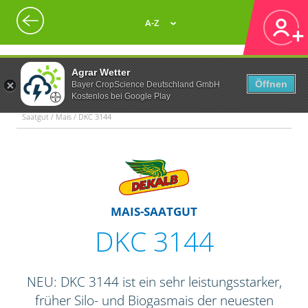
A-Z
Agrar Wetter
Öffnen
Bayer CropScience Deutschland GmbH
Kostenlos bei Google Play
Saatgut / Mais / DKC 3144
MAIS-SAATGUT
DKC 3144
NEU: DKC 3144 ist ein sehr leistungsstarker,
früher Silo- und Biogasmais der neuesten