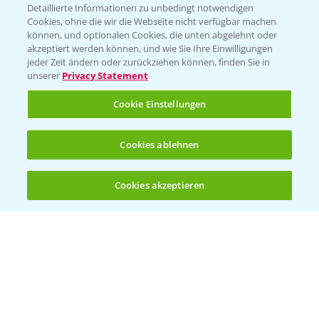
Detaillierte Informationen zu unbedingt notwendigen
Cookies, ohne die wir die Webseite nicht verfügbar machen
können, und optionalen Cookies, die unten abgelehnt oder
PAMIRA - Packmittelrücknahme
akzeptiert werden können, und wie Sie Ihre Einwilligungen
jeder Zeit ändern oder zurückziehen können, finden Sie in
Sammelstellen und Termine
unserer
Privacy Statement
PRE - Chemikalien sicher entsorgen
Cookie Einstellungen
Sammelstellen und Termine
Cookies ablehnen
Kontakt & Notfall
Cookies akzeptieren
Öffnen
Bis zu 4 Produkte vergleichen:
(noch 4)
Beratung auf WhatsApp
T.
+49 (0)174 346 564 1
KONTAKT