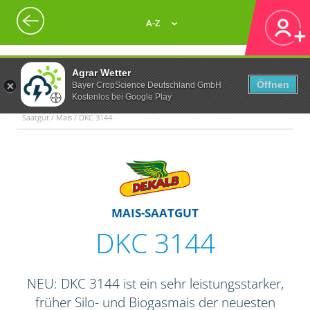
A-Z
Agrar Wetter
Öffnen
Bayer CropScience Deutschland GmbH
Kostenlos bei Google Play
Saatgut / Mais / DKC 3144
MAIS-SAATGUT
DKC 3144
NEU: DKC 3144 ist ein sehr leistungsstarker,
früher Silo- und Biogasmais der neuesten