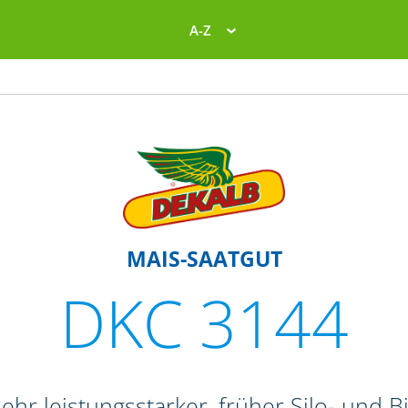
A-Z
MAIS-SAATGUT
DKC 3144
ehr leistungsstarker, früher Silo- und