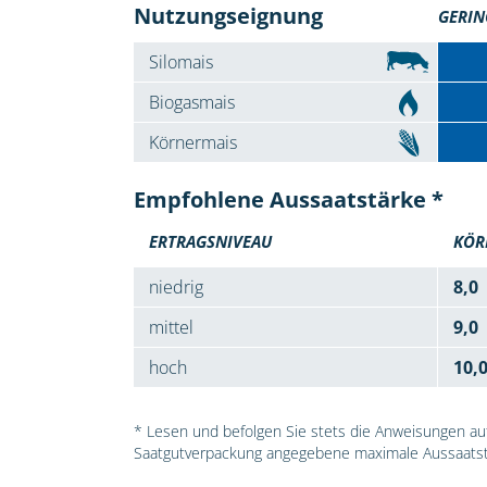
Nutzungseignung
GERIN
Silomais
Biogasmais
Körnermais
Empfohlene Aussaatstärke *
ERTRAGSNIVEAU
KÖR
niedrig
8,0
mittel
9,0
hoch
10,
* Lesen und befolgen Sie stets die Anweisungen auf 
Saatgutverpackung angegebene maximale Aussaatst