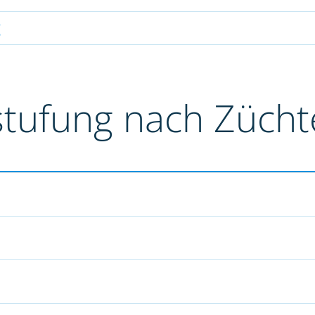
g
stufung nach Züch