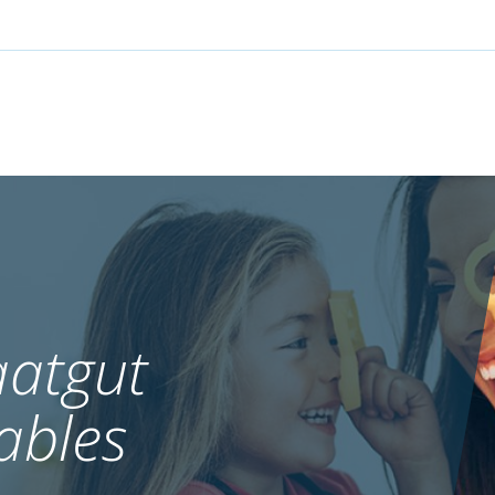
atgut
ables