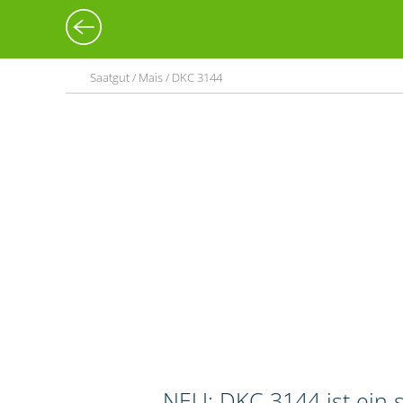
Saatgut / Mais / DKC 3144
NEU: DKC 3144 ist ein s