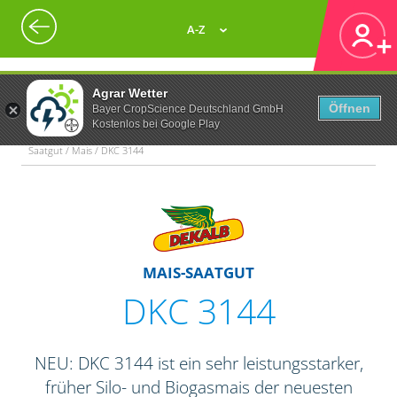
A-Z
Agrar Wetter
Öffnen
Bayer CropScience Deutschland GmbH
Kostenlos bei Google Play
Saatgut / Mais / DKC 3144
MAIS-SAATGUT
DKC 3144
NEU: DKC 3144 ist ein sehr leistungsstarker,
früher Silo- und Biogasmais der neuesten