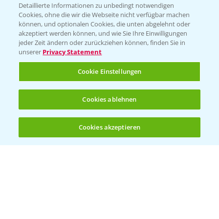
Detaillierte Informationen zu unbedingt notwendigen
Cookies, ohne die wir die Webseite nicht verfügbar machen
können, und optionalen Cookies, die unten abgelehnt oder
PAMIRA - Packmittelrücknahme
akzeptiert werden können, und wie Sie Ihre Einwilligungen
jeder Zeit ändern oder zurückziehen können, finden Sie in
Sammelstellen und Termine
unserer
Privacy Statement
PRE - Chemikalien sicher entsorgen
Cookie Einstellungen
Sammelstellen und Termine
Cookies ablehnen
Kontakt & Notfall
Cookies akzeptieren
Öffnen
Bis zu 4 Produkte vergleichen:
(noch 4)
Beratung auf WhatsApp
T.
+49 (0)174 346 564 1
KONTAKT