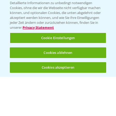
Detaillierte Informationen zu unbedingt notwendigen
Cookies, ohne die wir die Webseite nicht verfügbar machen
können, und optionalen Cookies, die unten abgelehnt oder
PAMIRA - Packmittelrücknahme
akzeptiert werden können, und wie Sie Ihre Einwilligungen
jeder Zeit ändern oder zurückziehen können, finden Sie in
Sammelstellen und Termine
unserer
Privacy Statement
PRE - Chemikalien sicher entsorgen
Cookie Einstellungen
Sammelstellen und Termine
Cookies ablehnen
Kontakt & Notfall
Cookies akzeptieren
Öffnen
Bis zu 4 Produkte vergleichen:
(noch 4)
Beratung auf WhatsApp
T.
+49 (0)174 346 564 1
KONTAKT