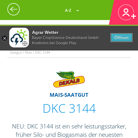
A-Z
Agrar Wetter
Öffnen
Bayer CropScience Deutschland GmbH
Kostenlos bei Google Play
Saatgut / Mais / DKC 3144
MAIS-SAATGUT
DKC 3144
NEU: DKC 3144 ist ein sehr leistungsstarker,
früher Silo- und Biogasmais der neuesten