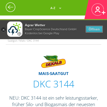
A-Z
Agrar Wetter
Öffnen
Bayer CropScience Deutschland GmbH
Kostenlos bei Google Play
Saatgut / Mais / DKC 3144
MAIS-SAATGUT
DKC 3144
NEU: DKC 3144 ist ein sehr leistungsstarker,
früher Silo- und Biogasmais der neuesten