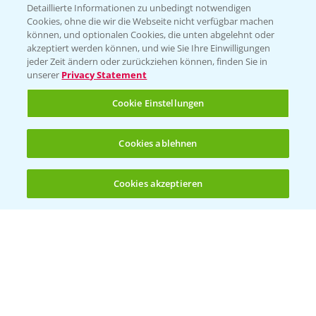
Detaillierte Informationen zu unbedingt notwendigen
Cookies, ohne die wir die Webseite nicht verfügbar machen
können, und optionalen Cookies, die unten abgelehnt oder
PAMIRA - Packmittelrücknahme
akzeptiert werden können, und wie Sie Ihre Einwilligungen
jeder Zeit ändern oder zurückziehen können, finden Sie in
Sammelstellen und Termine
unserer
Privacy Statement
PRE - Chemikalien sicher entsorgen
Cookie Einstellungen
Sammelstellen und Termine
Cookies ablehnen
Kontakt & Notfall
Cookies akzeptieren
Öffnen
Bis zu 4 Produkte vergleichen:
(noch 4)
Beratung auf WhatsApp
T.
+49 (0)174 346 564 1
KONTAKT