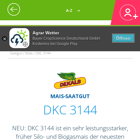
A-Z
Agrar Wetter
Öffnen
Bayer CropScience Deutschland GmbH
Kostenlos bei Google Play
Saatgut / Mais / DKC 3144
MAIS-SAATGUT
DKC 3144
NEU: DKC 3144 ist ein sehr leistungsstarker,
früher Silo- und Biogasmais der neuesten