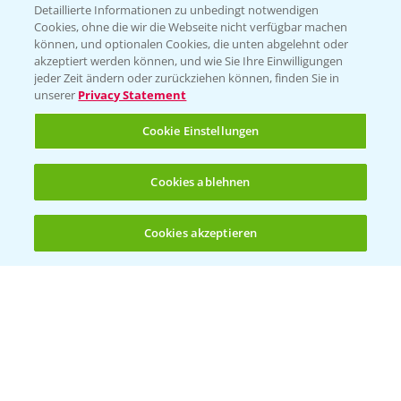
Detaillierte Informationen zu unbedingt notwendigen
Cookies, ohne die wir die Webseite nicht verfügbar machen
können, und optionalen Cookies, die unten abgelehnt oder
PAMIRA - Packmittelrücknahme
akzeptiert werden können, und wie Sie Ihre Einwilligungen
jeder Zeit ändern oder zurückziehen können, finden Sie in
Sammelstellen und Termine
unserer
Privacy Statement
PRE - Chemikalien sicher entsorgen
Cookie Einstellungen
Sammelstellen und Termine
Cookies ablehnen
Kontakt & Notfall
Cookies akzeptieren
Öffnen
Bis zu 4 Produkte vergleichen:
(noch 4)
Beratung auf WhatsApp
T.
+49 (0)174 346 564 1
KONTAKT