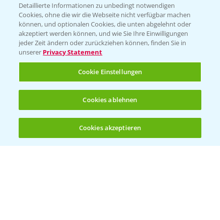
Detaillierte Informationen zu unbedingt notwendigen
Cookies, ohne die wir die Webseite nicht verfügbar machen
können, und optionalen Cookies, die unten abgelehnt oder
PAMIRA - Packmittelrücknahme
akzeptiert werden können, und wie Sie Ihre Einwilligungen
jeder Zeit ändern oder zurückziehen können, finden Sie in
Sammelstellen und Termine
unserer
Privacy Statement
PRE - Chemikalien sicher entsorgen
Cookie Einstellungen
Sammelstellen und Termine
Cookies ablehnen
Kontakt & Notfall
Cookies akzeptieren
Öffnen
Bis zu 4 Produkte vergleichen:
(noch 4)
Beratung auf WhatsApp
T.
+49 (0)174 346 564 1
KONTAKT