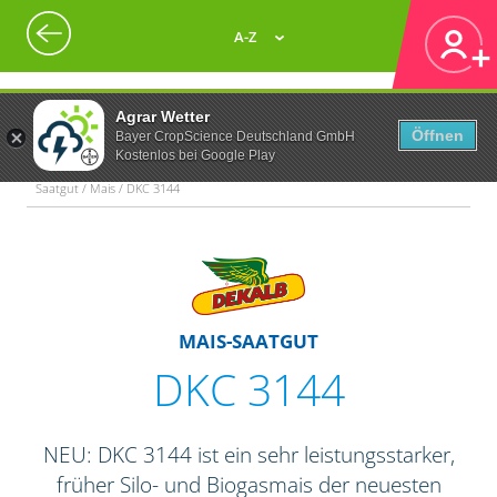
A-Z
Agrar Wetter
Öffnen
Bayer CropScience Deutschland GmbH
Kostenlos bei Google Play
Saatgut / Mais / DKC 3144
MAIS-SAATGUT
DKC 3144
NEU: DKC 3144 ist ein sehr leistungsstarker,
früher Silo- und Biogasmais der neuesten