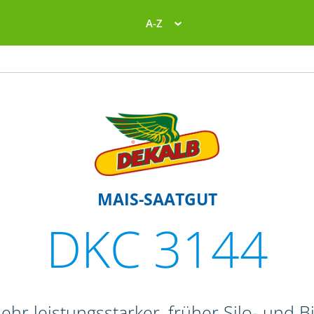
A-Z
MAIS-SAATGUT
DKC 3144
ehr leistungsstarker, früher Silo- und