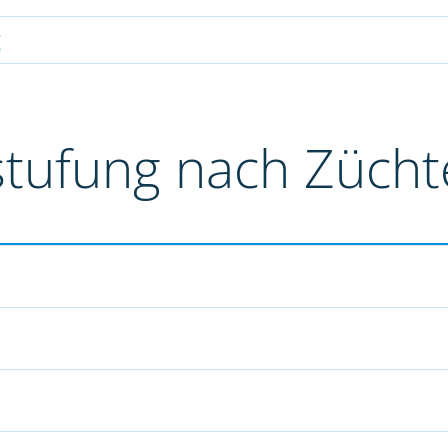
g
stufung nach Züch