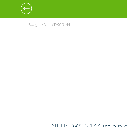
Saatgut / Mais / DKC 3144
NEU: DKC 3144 ist ein s