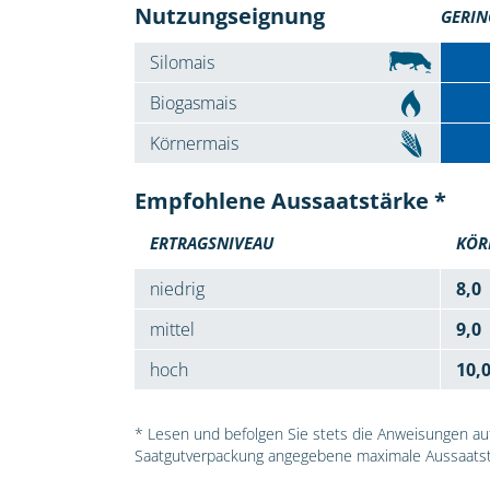
Nutzungseignung
GERIN
Silomais
Biogasmais
Körnermais
Empfohlene Aussaatstärke *
ERTRAGSNIVEAU
KÖR
niedrig
8,0
mittel
9,0
hoch
10,
* Lesen und befolgen Sie stets die Anweisungen auf 
Saatgutverpackung angegebene maximale Aussaatst