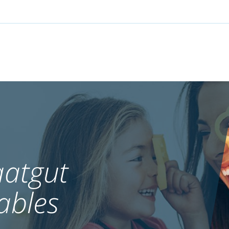
atgut
ables