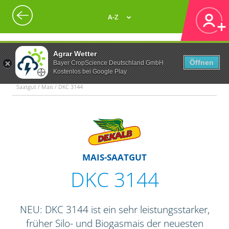
A-Z
Agrar Wetter
Öffnen
Bayer CropScience Deutschland GmbH
Kostenlos bei Google Play
Saatgut / Mais / DKC 3144
MAIS-SAATGUT
DKC 3144
NEU: DKC 3144 ist ein sehr leistungsstarker,
früher Silo- und Biogasmais der neuesten