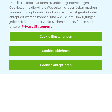
Detaillierte Informationen zu unbedingt notwendigen
Cookies, ohne die wir die Webseite nicht verfügbar machen
können, und optionalen Cookies, die unten abgelehnt oder
PAMIRA - Packmittelrücknahme
akzeptiert werden können, und wie Sie Ihre Einwilligungen
jeder Zeit ändern oder zurückziehen können, finden Sie in
Sammelstellen und Termine
unserer
Privacy Statement
PRE - Chemikalien sicher entsorgen
Cookie Einstellungen
Sammelstellen und Termine
Cookies ablehnen
Kontakt & Notfall
Cookies akzeptieren
Öffnen
Bis zu 4 Produkte vergleichen:
(noch 4)
Beratung auf WhatsApp
T.
+49 (0)174 346 564 1
KONTAKT