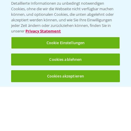
Detaillierte Informationen zu unbedingt notwendigen
Cookies, ohne die wir die Webseite nicht verfügbar machen
können, und optionalen Cookies, die unten abgelehnt oder
PAMIRA - Packmittelrücknahme
akzeptiert werden können, und wie Sie Ihre Einwilligungen
jeder Zeit ändern oder zurückziehen können, finden Sie in
Sammelstellen und Termine
unserer
Privacy Statement
PRE - Chemikalien sicher entsorgen
Cookie Einstellungen
Sammelstellen und Termine
Cookies ablehnen
Kontakt & Notfall
Cookies akzeptieren
Öffnen
Bis zu 4 Produkte vergleichen:
(noch 4)
Beratung auf WhatsApp
T.
+49 (0)174 346 564 1
KONTAKT