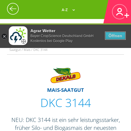
A-Z
Agrar Wetter
Öffnen
Bayer CropScience Deutschland GmbH
Kostenlos bei Google Play
Saatgut / Mais / DKC 3144
MAIS-SAATGUT
DKC 3144
NEU: DKC 3144 ist ein sehr leistungsstarker,
früher Silo- und Biogasmais der neuesten