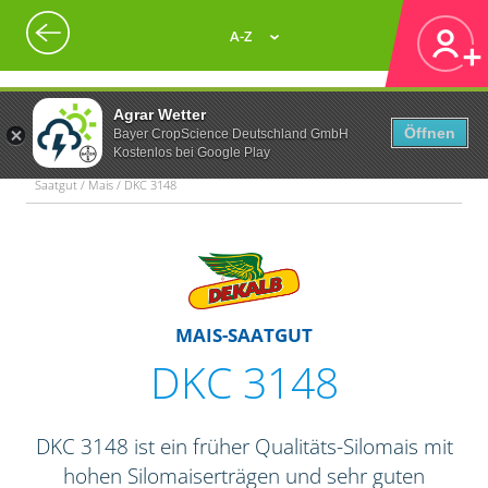
A-Z
Agrar Wetter
Öffnen
Bayer CropScience Deutschland GmbH
Kostenlos bei Google Play
Saatgut / Mais / DKC 3148
MAIS-SAATGUT
DKC 3148
DKC 3148 ist ein früher Qualitäts-Silomais mit
hohen Silomaiserträgen und sehr guten