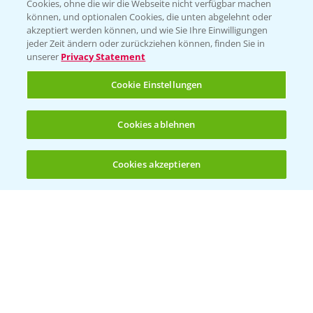
Cookies, ohne die wir die Webseite nicht verfügbar machen
KONTAKT
können, und optionalen Cookies, die unten abgelehnt oder
akzeptiert werden können, und wie Sie Ihre Einwilligungen
jeder Zeit ändern oder zurückziehen können, finden Sie in
Hilfe in Notfällen
unserer
Privacy Statement
T.
+49 (0)214/30-20220
Cookie Einstellungen
Cookies ablehnen
Cookies akzeptieren
Öffnen
Bis zu 4 Produkte vergleichen:
(noch 4)
Folgen Sie uns
Allgemeine Nutzungsbedingungen
Datenschutzerklärung