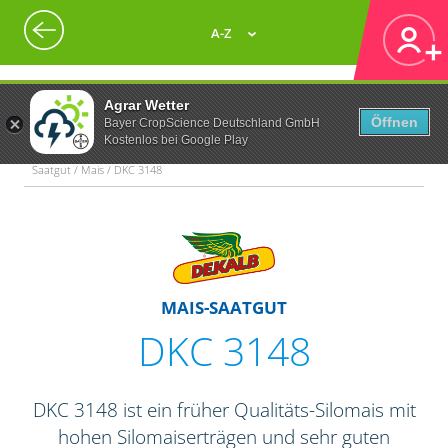
A-Z
Agrar Wetter
Öffnen
Bayer CropScience Deutschland GmbH
Kostenlos bei Google Play
Saatgut / Mais / DKC 3148
MAIS-SAATGUT
DKC 3148
DKC 3148 ist ein früher Qualitäts-Silomais mit
hohen Silomaiserträgen und sehr guten