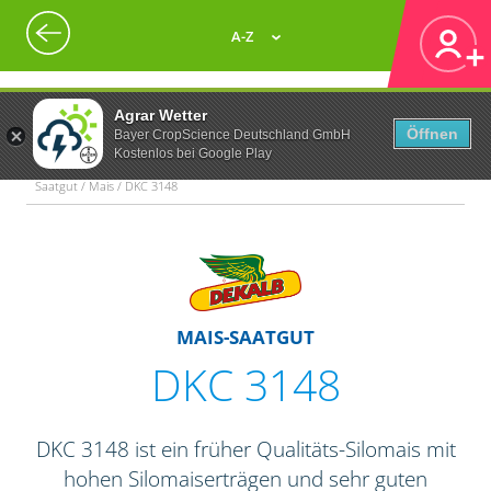
A-Z
Agrar Wetter
Öffnen
Bayer CropScience Deutschland GmbH
Kostenlos bei Google Play
Saatgut / Mais / DKC 3148
MAIS-SAATGUT
DKC 3148
DKC 3148 ist ein früher Qualitäts-Silomais mit
hohen Silomaiserträgen und sehr guten