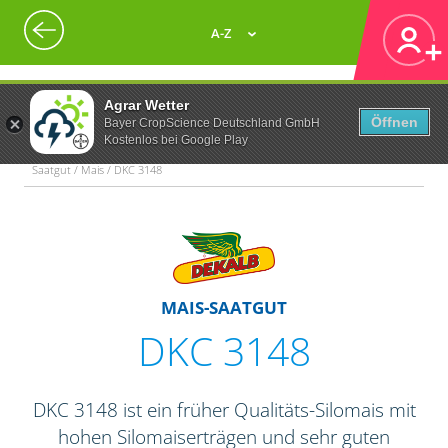
A-Z
Agrar Wetter
Öffnen
Bayer CropScience Deutschland GmbH
Kostenlos bei Google Play
Saatgut / Mais / DKC 3148
MAIS-SAATGUT
DKC 3148
DKC 3148 ist ein früher Qualitäts-Silomais mit
hohen Silomaiserträgen und sehr guten