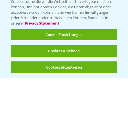
Cookies, ohne die wir die Webseite nicht verfügbar machen
KONTAKT
können, und optionalen Cookies, die unten abgelehnt oder
akzeptiert werden können, und wie Sie Ihre Einwilligungen
jeder Zeit ändern oder zurückziehen können, finden Sie in
Hilfe in Notfällen
unserer
Privacy Statement
T.
+49 (0)214/30-20220
Cookie Einstellungen
Cookies ablehnen
Cookies akzeptieren
Öffnen
Bis zu 4 Produkte vergleichen:
(noch 4)
Folgen Sie uns
Allgemeine Nutzungsbedingungen
Datenschutzerklärung