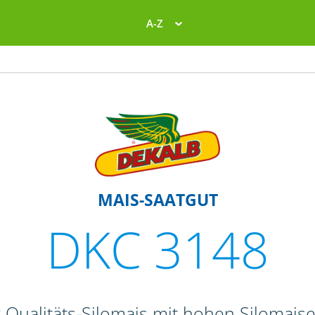
A-Z
MAIS-SAATGUT
DKC 3148
r Qualitäts-Silomais mit hohen Silomais