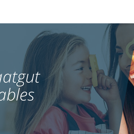
atgut
ables