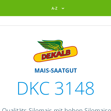
A-Z
MAIS-SAATGUT
DKC 3148
r Qualitäts-Silomais mit hohen Silomais