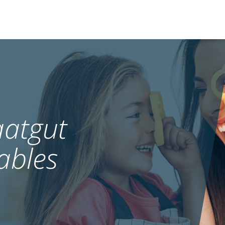
atgut
ables