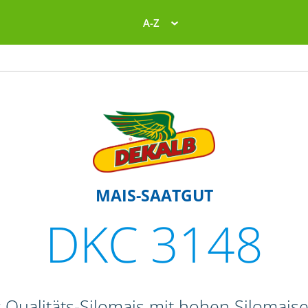
A-Z
MAIS-SAATGUT
DKC 3148
r Qualitäts-Silomais mit hohen Silomais