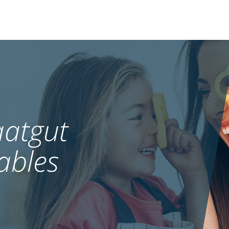
atgut
ables