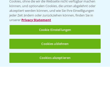
Cookies, ohne die wir die Webseite nicht verfügbar machen
KONTAKT
können, und optionalen Cookies, die unten abgelehnt oder
akzeptiert werden können, und wie Sie Ihre Einwilligungen
jeder Zeit ändern oder zurückziehen können, finden Sie in
Hilfe in Notfällen
unserer
Privacy Statement
T.
+49 (0)214/30-20220
Cookie Einstellungen
Cookies ablehnen
Cookies akzeptieren
Öffnen
Bis zu 4 Produkte vergleichen:
(noch 4)
Folgen Sie uns
Allgemeine Nutzungsbedingungen
Datenschutzerklärung