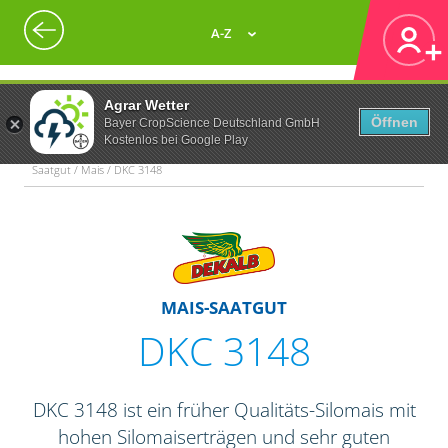
A-Z
Agrar Wetter
Öffnen
Bayer CropScience Deutschland GmbH
Kostenlos bei Google Play
Saatgut / Mais / DKC 3148
MAIS-SAATGUT
DKC 3148
DKC 3148 ist ein früher Qualitäts-Silomais mit
hohen Silomaiserträgen und sehr guten