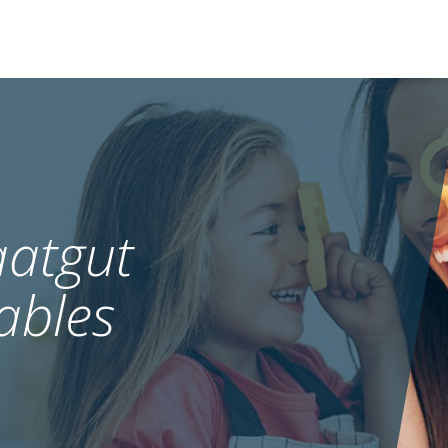
atgut
ables