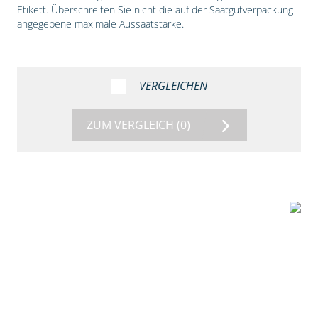
Etikett. Überschreiten Sie nicht die auf der Saatgutverpackung
angegebene maximale Aussaatstärke.
VERGLEICHEN
ZUM VERGLEICH
(0)
1:56
Vergleich der
Maissorten DKC
3149 und DKC