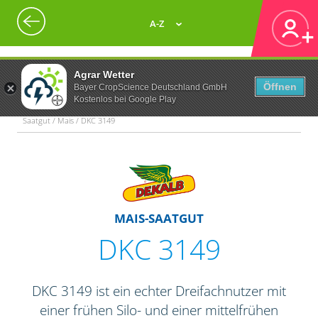
A-Z
Agrar Wetter
Öffnen
Bayer CropScience Deutschland GmbH
Kostenlos bei Google Play
Saatgut / Mais / DKC 3149
MAIS-SAATGUT
DKC 3149
DKC 3149 ist ein echter Dreifachnutzer mit
einer frühen Silo- und einer mittelfrühen