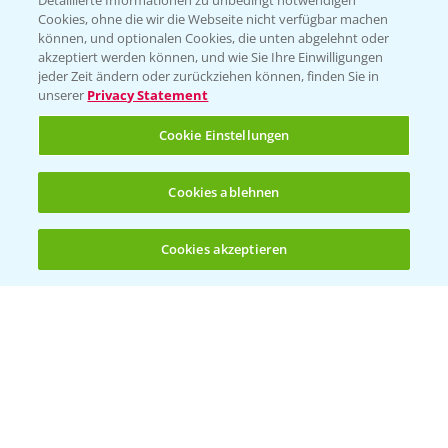
Detaillierte Informationen zu unbedingt notwendigen
Cookies, ohne die wir die Webseite nicht verfügbar machen
können, und optionalen Cookies, die unten abgelehnt oder
akzeptiert werden können, und wie Sie Ihre Einwilligungen
jeder Zeit ändern oder zurückziehen können, finden Sie in
Folgen Sie uns
unserer
Privacy Statement
Cookie Einstellungen
Cookies ablehnen
Cookies akzeptieren
Öffnen
Bis zu 4 Produkte vergleichen:
(noch 4)
Allgemeine Nutzungsbedingungen
Datenschutzerklärung
Impressum
Gebrauchshinweise
© Bayer CropScience Deutschland GmbH