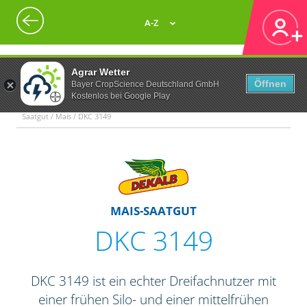
A-Z
Agrar Wetter
Öffnen
Bayer CropScience Deutschland GmbH
Kostenlos bei Google Play
Saatgut / Mais / DKC 3149
MAIS-SAATGUT
DKC 3149
DKC 3149 ist ein echter Dreifachnutzer mit
einer frühen Silo- und einer mittelfrühen