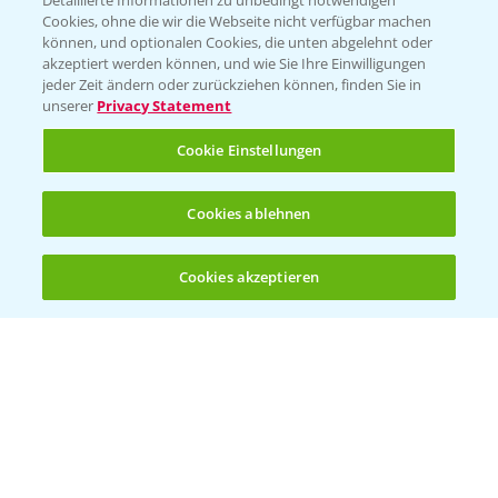
Detaillierte Informationen zu unbedingt notwendigen
Cookies, ohne die wir die Webseite nicht verfügbar machen
können, und optionalen Cookies, die unten abgelehnt oder
akzeptiert werden können, und wie Sie Ihre Einwilligungen
jeder Zeit ändern oder zurückziehen können, finden Sie in
Folgen Sie uns
unserer
Privacy Statement
Cookie Einstellungen
Cookies ablehnen
Cookies akzeptieren
Öffnen
Bis zu 4 Produkte vergleichen:
(noch 4)
Allgemeine Nutzungsbedingungen
Datenschutzerklärung
Impressum
Gebrauchshinweise
© Bayer CropScience Deutschland GmbH