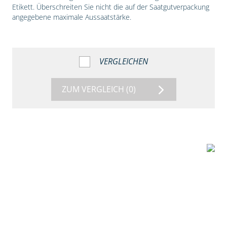
Etikett. Überschreiten Sie nicht die auf der Saatgutverpackung
angegebene maximale Aussaatstärke.
VERGLEICHEN
ZUM VERGLEICH
(0)
1:56
Vergleich der
Maissorten DKC
3149 und DKC