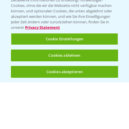
Detaillierte Informationen zu unbedingt notwendigen
Cookies, ohne die wir die Webseite nicht verfügbar machen
können, und optionalen Cookies, die unten abgelehnt oder
akzeptiert werden können, und wie Sie Ihre Einwilligungen
jeder Zeit ändern oder zurückziehen können, finden Sie in
Folgen Sie uns
unserer
Privacy Statement
Cookie Einstellungen
Cookies ablehnen
Cookies akzeptieren
Öffnen
Bis zu 4 Produkte vergleichen:
(noch 4)
Allgemeine Nutzungsbedingungen
Datenschutzerklärung
Impressum
Gebrauchshinweise
© Bayer CropScience Deutschland GmbH