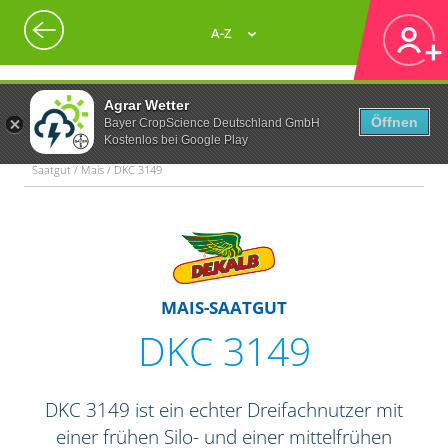
A-Z
Agrar Wetter
Öffnen
Bayer CropScience Deutschland GmbH
Kostenlos bei Google Play
Saatgut / Mais / DKC 3149
MAIS-SAATGUT
DKC 3149
DKC 3149 ist ein echter Dreifachnutzer mit
einer frühen Silo- und einer mittelfrühen