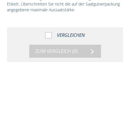
Etikett. Überschreiten Sie nicht die auf der Saatgutverpackung
angegebene maximale Aussaatstärke.
VERGLEICHEN
ZUM VERGLEICH
(0)
1:56
Vergleich der
Maissorten DKC
3149 und DKC