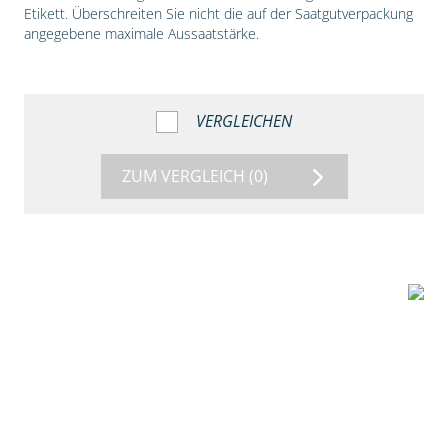
Etikett. Überschreiten Sie nicht die auf der Saatgutverpackung
angegebene maximale Aussaatstärke.
VERGLEICHEN
ZUM VERGLEICH
(0)
1:56
Vergleich der
Maissorten DKC
3149 und DKC