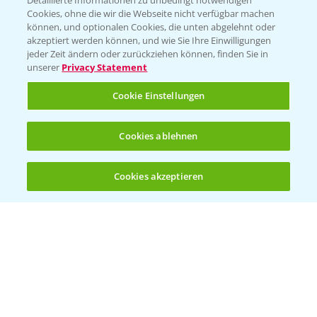
Detaillierte Informationen zu unbedingt notwendigen
Cookies, ohne die wir die Webseite nicht verfügbar machen
können, und optionalen Cookies, die unten abgelehnt oder
akzeptiert werden können, und wie Sie Ihre Einwilligungen
jeder Zeit ändern oder zurückziehen können, finden Sie in
Folgen Sie uns
unserer
Privacy Statement
Cookie Einstellungen
Cookies ablehnen
Cookies akzeptieren
Öffnen
Bis zu 4 Produkte vergleichen:
(noch 4)
Allgemeine Nutzungsbedingungen
Datenschutzerklärung
Impressum
Gebrauchshinweise
© Bayer CropScience Deutschland GmbH