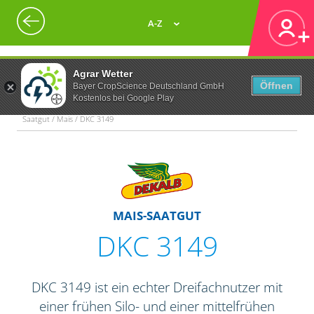
A-Z
Agrar Wetter
Öffnen
Bayer CropScience Deutschland GmbH
Kostenlos bei Google Play
Saatgut / Mais / DKC 3149
MAIS-SAATGUT
DKC 3149
DKC 3149 ist ein echter Dreifachnutzer mit
einer frühen Silo- und einer mittelfrühen