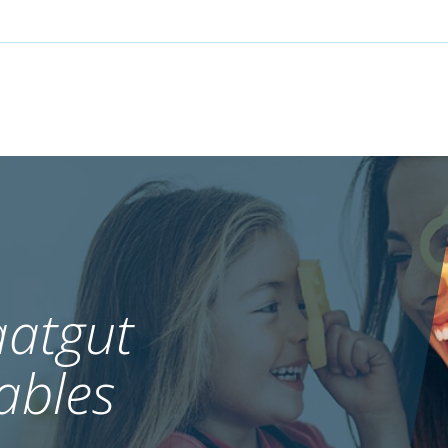
atgut
ables