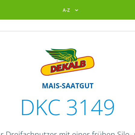
A-Z
MAIS-SAATGUT
DKC 3149
r Dreifachnutzer mit einer frühen Silo-