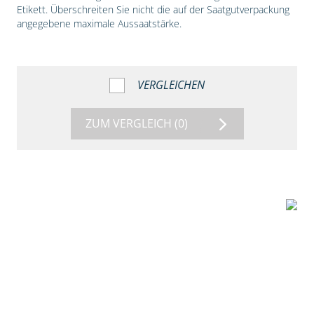
Etikett. Überschreiten Sie nicht die auf der Saatgutverpackung
angegebene maximale Aussaatstärke.
VERGLEICHEN
ZUM VERGLEICH
(0)
1:56
Vergleich der
Maissorten DKC
3149 und DKC