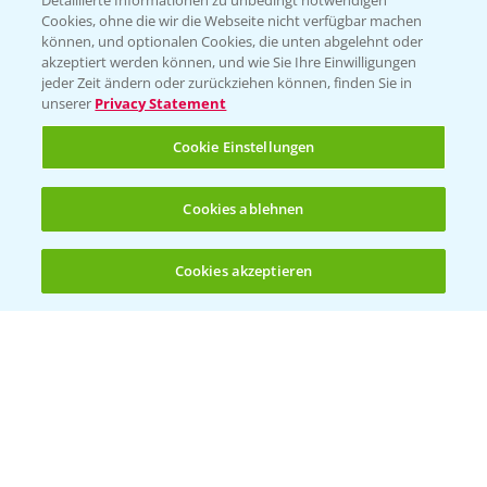
Detaillierte Informationen zu unbedingt notwendigen
Cookies, ohne die wir die Webseite nicht verfügbar machen
können, und optionalen Cookies, die unten abgelehnt oder
akzeptiert werden können, und wie Sie Ihre Einwilligungen
jeder Zeit ändern oder zurückziehen können, finden Sie in
Folgen Sie uns
unserer
Privacy Statement
Cookie Einstellungen
Cookies ablehnen
Cookies akzeptieren
Öffnen
Bis zu 4 Produkte vergleichen:
(noch 4)
Allgemeine Nutzungsbedingungen
Datenschutzerklärung
Impressum
Gebrauchshinweise
© Bayer CropScience Deutschland GmbH