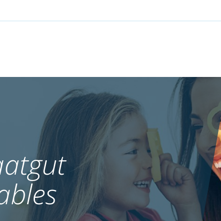
atgut
ables