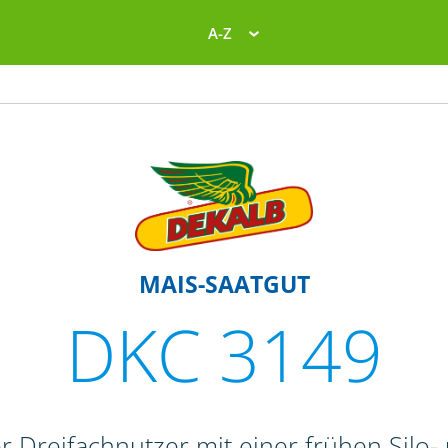
A-Z
MAIS-SAATGUT
DKC 3149
r Dreifachnutzer mit einer frühen Silo-