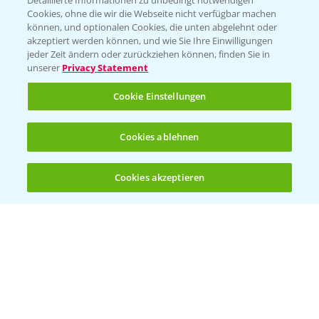
Detaillierte Informationen zu unbedingt notwendigen
Cookies, ohne die wir die Webseite nicht verfügbar machen
können, und optionalen Cookies, die unten abgelehnt oder
akzeptiert werden können, und wie Sie Ihre Einwilligungen
jeder Zeit ändern oder zurückziehen können, finden Sie in
Folgen Sie uns
unserer
Privacy Statement
Cookie Einstellungen
Cookies ablehnen
Cookies akzeptieren
Öffnen
Bis zu 4 Produkte vergleichen:
(noch 4)
Allgemeine Nutzungsbedingungen
Datenschutzerklärung
Impressum
Gebrauchshinweise
© Bayer CropScience Deutschland GmbH