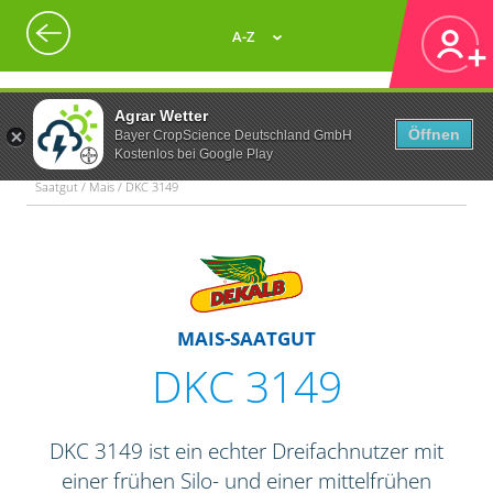
A-Z
Agrar Wetter
Öffnen
Bayer CropScience Deutschland GmbH
Kostenlos bei Google Play
Saatgut / Mais / DKC 3149
MAIS-SAATGUT
DKC 3149
DKC 3149 ist ein echter Dreifachnutzer mit
einer frühen Silo- und einer mittelfrühen