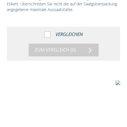
Etikett. Überschreiten Sie nicht die auf der Saatgutverpackung
angegebene maximale Aussaatstärke.
VERGLEICHEN
ZUM VERGLEICH
(0)
1:56
Vergleich der
Maissorten DKC
3149 und DKC